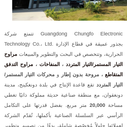
تتمتع شركة Guangdong Chungfo Electronic
Technology Co.، Ltd. بجذور عميقة في قطاع الإدارة
الحرارية، وتتخصص في البحث والتطوير والمبيعات
مراوح
التيار المستمر/التيار المتردد
،
المنفاخات
،
مراوح التدفق
المتقاطع
،
مروحة بدون إطار
و
محركات التيار المستمر/
التيار المتردد
تقع قاعدة الإنتاج في بلدة دونغكينج، مدينة
دونغقوان، مع منطقة صناعية حديثة مملوكة ذاتيًا تغطي
مساحة
20,000
متر مربع. بفضل قدرتها على التكامل
الرأسي عبر السلسلة الصناعية بأكملها، تُقدّم الشركة
لعملائها حلولاً مُخصّصة شاملة، بدءًا من تصميم وتطوير