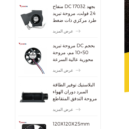
منفاخ DC 17032 بجهد
24 فولت، مروحة تبريد
طرد مركزي ذات ضغط
ثابت مرتفع
عرض المزيد
مروحة تبريد DC بحجم
50×10 مم، مروحة
محورية عالية السرعة
بدون فرشاة بسرعة
عرض المزيد
8000 دورة في الدقيقة
للأجهزة الإلكترونية
البلاستيك توفير الطاقة
الصغيرة
المبرد دوران الهواء
مروحة التدفق المتقاطع
عرض المزيد
120X120X25mm