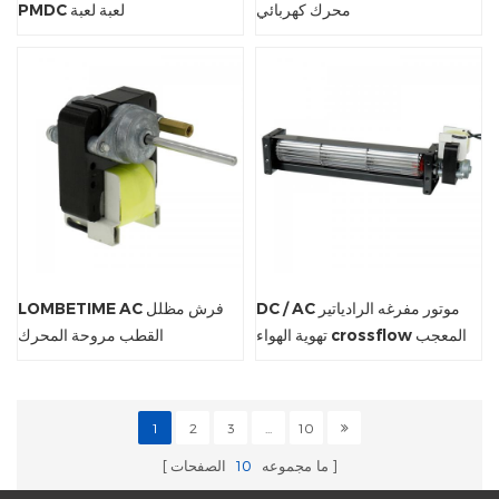
محرك كهربائي
PMDC لعبة لعبة
DC / AC موتور مفرغه الرادياتير
LOMBETIME AC فرش مظلل
تهوية الهواء crossflow المعجب
القطب مروحة المحرك
1
2
3
...
10
ما مجموعه
10
الصفحات