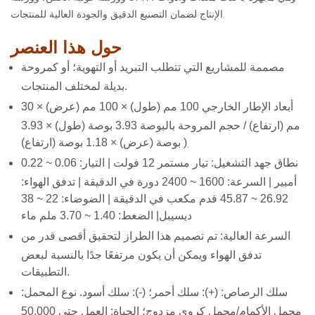
الإنتاج لضمان التصنيع الدقيق والجودة العالية للمنتجات.
حول هذا العنصر
مصممة للمشاريع التي تتطلب التبريد أو التهوية؛ أو كمروحة
بديلة لمختلف المنتجات.
أبعاد الإطار الخارجي 100 مم (طول) × 100 مم (عرض) × 30
مم (ارتفاع) / حجم المروحة بالبوصة 3.93 بوصة (طول) × 3.93
.
بوصة (عرض) × 1.18 بوصة (ارتفاع) )
نطاق جهد التشغيل: تيار مستمر 12 فولت | التيار: 0.06 ~ 0.22
أمبير | السرعة: 1600 ~ 2400 دورة في الدقيقة | تدفق الهواء:
26.92 ~ 45.87 قدم مكعب في الدقيقة | الضوضاء: 22 ~ 38
ديسيبل| الضغط: 1.40 ~ 3.70 ملم ماء
السرعة العالية: تم تصميم هذا الطراز لتحقيق أقصى قدر من
تدفق الهواء ويمكن أن يكون مرتفعًا جدًا بالنسبة لبعض
التطبيقات.
سلك الرصاص: (+): سلك أحمر؛ (-): سلك أسود. نوع المحمل:
محمل الأكمام/محمل كروي مزدوج؛ الحياة: العمل حتى 50,000