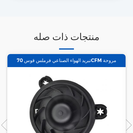
منتجات ذات صله
تبريد الهواء الصناعي فرملس قوس 70CFM مروحة
م
العادم