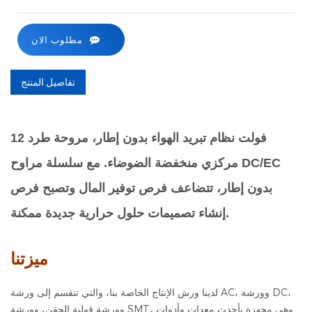
مطلوب الان
تفاصيل المنتج
12 فولت نظام تبريد الهواء بدون إطار، مروحة طرد
مركزي منخفضة الضوضاء. مع سلسلة مراوح DC/EC
بدون إطار، تتضاعف فرص توفير المال وتصبح فرص
إنشاء تصميمات حلول حرارية جديدة ممكنة.
ميزتنا
لدينا ورش الإنتاج الخاصة بنا، والتي تنقسم إلى ورشة AC، وورشة DC،
وورشة قولبة الحقن، وورشة SMT، وهي مجهزة بأحدث معدات وأدوات