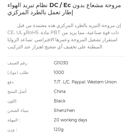
نظام تبريد الهواء DC / Ec مروحة مشعاع بدون
إطار تعمل بالطرد المركزي
إن مروحة التبريد بالطرد المركزي هذه معتمدة من قبل
CE، UL وRoHS. مادة PBT ذات قوة صناعية، مما يزيد من
استقرار تشغيل المروحة وعمرها الافتراضي. تساعد الزوايا
المبطنة على تخفيف أي ضجيج اهتزاز عند التركيب.
G11030
رقم الصنف.:
1000
طلب (موك):
T/T, L/C, Paypal, Western Union
دفع:
China
أصل المنتج:
Black
اللون:
Shenzhen
ميناء الشحن:
20 working days
المهلة：
120g
وزن：