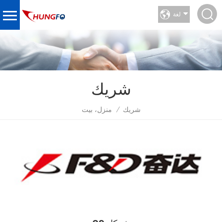
لغة
شريك
شريك
منزل، بيت
/