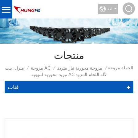
لغة
منتجات
الجملة مروحة
مروحة محورية تيار متردد
مروحة AC
منزل، بيت
/
/
/
تبريد محورية للتهوية AC لآلة اللحام المزود
فئات