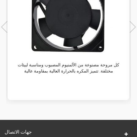
كل مروحة مصنوعة من الألمنيوم المصبوب ومناسبة لبيئات
مختلفة. تتميز المكره بالحرارة العالية بمقاومة عالية
للاشتعال بحيث تكون المراوح متينة بما يكفي للعمل بشكل
صحيح في أكثر البيئات تآكلًا وتآكلًا.
جهات الاتصال