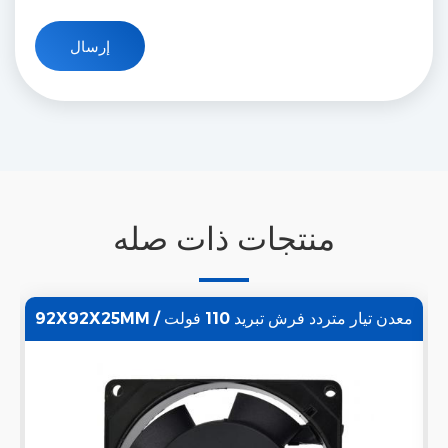
منتجات ذات صله
92X92X25MM معدن تيار متردد فرش تبريد 110 فولت /
220 فولت مروحة محورية