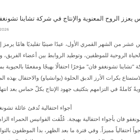
يعزز الروح المعنوية والإنتاج في شركة تشاينا تشونغف
 2026
عشر من الشهر القمري الأول، عيدًا صينيًا تقليديًا هامًا يرمز إ
اء الحياة الروحية للموظفين، وتوطيد الروابط بين أعضاء الفريق، 
تشاينا تشونغفو فان" مؤخرًا احتفالًا بهيجًا ومفعمًا بالحيوية ب
متاع بكرات الأرز الدبق الحلوة (يوانشياو) والاحتفال بهذه الم
أجواء احتفالية تُدفئ عائلة تشونغ
غفو فان بأجواء احتفالية بهيجة. عُلّقت الفوانيس الحمراء الزاه
ً احتفالياً مميزاً. وفي فترة ما بعد الظهر، بدأ الموظفون بالتوا