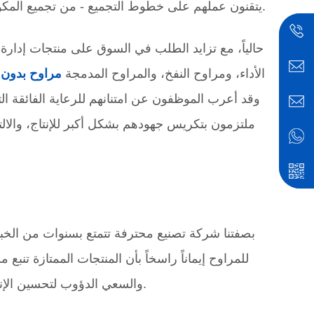
يتقنون عملهم على خطوط التجميع - من تجميع المكونات الدقيقة إلى اختبار المنتجات النهائية، تُنفذ كل خطوة بدقة متناهية.
حالياً، مع تزايد الطلب في السوق على منتجات إدارة ا
الأداء، ومراوح النفخ، والمراوح المدمجة
مراوح بدون 
وقد أعرب الموظفون عن امتنانهم للرعاية الفائقة ال
ملتزمون بتكريس جهودهم بشكل أكبر للإنتاج، والالت
بصفتنا شركة تصنيع محترفة تتمتع بسنوات من الخبر
للمراوح إيماناً راسخاً بأن المنتجات الممتازة تنبع
والسعي الدؤوب لتحسين الإنتاج اليومي، نسعى جاهدين لبناء علامة تجارية تجمع بين الدفء والقوة.