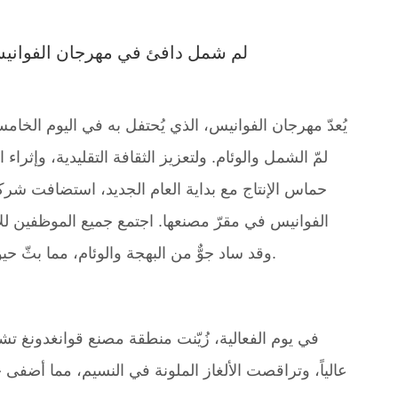
لم شمل دافئ في مهرجان الفوانيس 
يُعدّ مهرجان الفوانيس، الذي يُحتفل به في اليوم الخامس 
لمّ الشمل والوئام. ولتعزيز الثقافة التقليدية، وإثر
حماس الإنتاج مع بداية العام الجديد، استضافت شركة "
الفوانيس في مقرّ مصنعها. اجتمع جميع الموظفين للاست
وقد ساد جوٌّ من البهجة والوئام، مما بثّ حيويةً كاملةً في التزامهم بتكثيف جهود الإنتاج بكلّ حماس بعد انتهاء العيد.
في يوم الفعالية، زُيّنت منطقة مصنع قوانغدونغ تشون
عالياً، وتراقصت الألغاز الملونة في النسيم، مما أضفى جوا