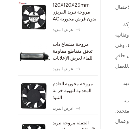
120X120X25mm
مروحة تبريد الفريزر
AC بدون فرش محورية
كة
عرض المزيد
تفانيه
مروحة مشعاع ذات
. وفي
تدفق متقاطع مقاومة
 حافزٍ
للماء لعرض الإعلانات
."
عرض المزيد
يد
مروحة محورية العادم
المعدنية لتهوية خزانة
النبيذ
ب،
عرض المزيد
متجدد.
 وعمال
الجملة مروحة تبريد