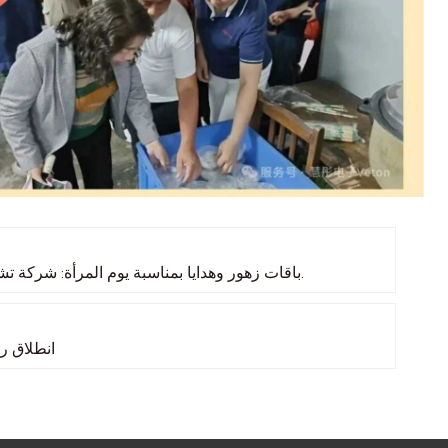
باقات زهور وهدايا بمناسبة يوم المرأة: شركة تشونغفو فان الصينية تحتفل بموظفاتها بحفاوة بالغة خلال هذه المناسبة.
انطلاق رح