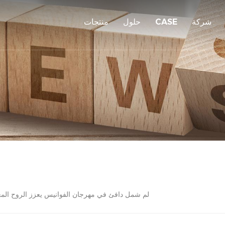
شركة
CASE
حلول
منتجات
لم شمل دافئ في مهرجان الفوانيس يعزز الروح المعن