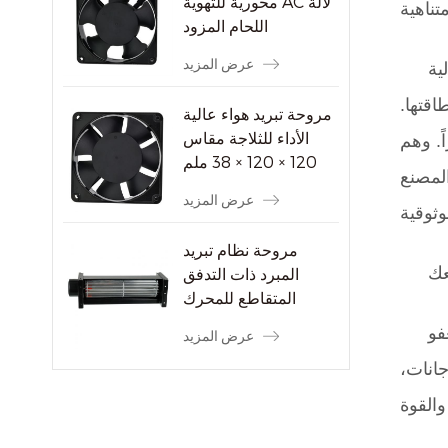
محورية للتهوية AC لآلة
اللحام المزود
عرض المزيد
ية
قتها.
مروحة تبريد هواء عالية
الأداء للثلاجة مقاس
ً. وهم
120 × 120 × 38 ملم
المصنع
عرض المزيد
مروحة نظام تبريد
عك
المبرد ذات التدفق
المتقاطع للمحرك
الكهربائي
فو
عرض المزيد
جانات،