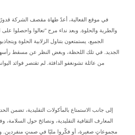
في موقع الفعالية، أعدّ طهاة مقصف الشركة قدورًا
والطرية والحلوة. وبعد نداء مرح "تعالوا واحصلوا على ا
الجميع، يستمتعون بتناول الزلابية الحلوة ويتجا
الجديد. في تلك اللحظة، وبغض النظر عن مسقط رأسهم أ
من عائلة تشونغفو الدافئة. لم تقتصر فوائد اليو
إلى جانب الاستمتاع بالمأكولات التقليدية، تضمن الحد
المعارف الثقافية التقليدية، ونصائحَ حول السلامة، 
مجموعاتٍ صغيرة، أو فكّروا مليًا في صمتٍ منفردين. و