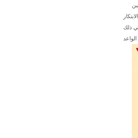
ين
ابتكار
في ذلك