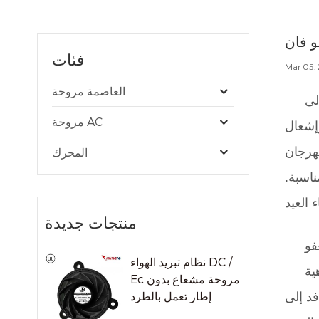
و فان
فئات
Mar 05,
العاصمة مروحة
لى
مروحة AC
وإشعال
مهرجان
المحرك
ناسبة.
منتجات جديدة
فو
نظام تبريد الهواء DC /
ية
Ec مروحة مشعاع بدون
إطار تعمل بالطرد
فد إلى
المركزي