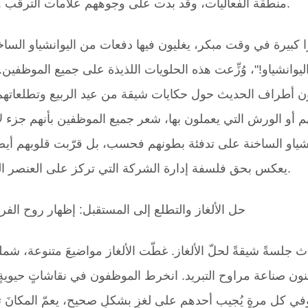
منطقة الفعاليات، وقد بدت على وجوههم علامات الترقب والفرح.
 كبيرة في وقت مبكر، يغليون فيها دفعات من اليوانشياو الساخ
ليوانشياو!"، وُزِّعت هذه الحلويات اللذيذة على جميع الموظفين.
ذبون أطراف الحديث حول حكايات شيقة من عيد الربيع وتطلعاتهم
و الورش التي يعملون بها، شعر جميع الموظفين بأنهم جزء لا 
انشياو الساخنة على تدفئة بطونهم فحسب، بل قرّبت قلوبهم أيضً
يعكس بحق فلسفة إدارة الشركة التي تركز على العنصر البشري.
حل الألغاز والتطلع إلى المستقبل: إظهار روح الفر
ث جلسةً شيقةً لحلّ الألغاز. غطّت الألغاز مواضيعَ متنوعة، شم
وفنون صناعة مراوح التبريد. انخرط الموظفون في نقاشاتٍ حيوي
في كل مرةٍ يُجيب أحدهم على لغزٍ بشكلٍ صحيح، يعمّ المكانَ 