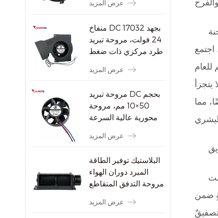
عرض المزيد
منفاخ DC 17032 بجهد
نة
24 فولت، مروحة تبريد
 اجتمع
طرد مركزي ذات ضغط
ثابت مرتفع
 للعام
عرض المزيد
يتجزأ
مروحة تبريد DC بحجم
ا، مما
50×10 مم، مروحة
محورية عالية السرعة
بدون فرشاة بسرعة
عرض المزيد
8000 دورة في الدقيقة
يق
للأجهزة الإلكترونية
البلاستيك توفير الطاقة
الصغيرة
المبرد دوران الهواء
لت
مروحة التدفق المتقاطع
ةٍ ضمن
عرض المزيد
تصفيقٌ