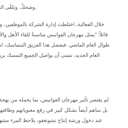
وضحكٌ. وتلقّى الفائزون هدايا رمزيةً مُعدّةً بعنايةٍ من الشركة، ما زاد من بهجة الاحتفال.
خلال الفعالية، اختلطت إدارة الشركة بالموظفين، و
قائلاً: "يمثل مهرجان الفوانيس مناسبةً للقاء الأهل 
طوال العام الماضي. فبفضل هذا الفريق المتماسك، 
العام الجديد، نتمنى أن يواصل الجميع التمسك بروح
لم يقتصر تأثير مهرجان الفوانيس، بما يحمله من به
بل ساهم أيضاً بشكل كبير في رفع معنوياتهم وطاقتهم
عند دخول ورشة إنتاج تشونغفو، يلاحظ المرء مشهدا