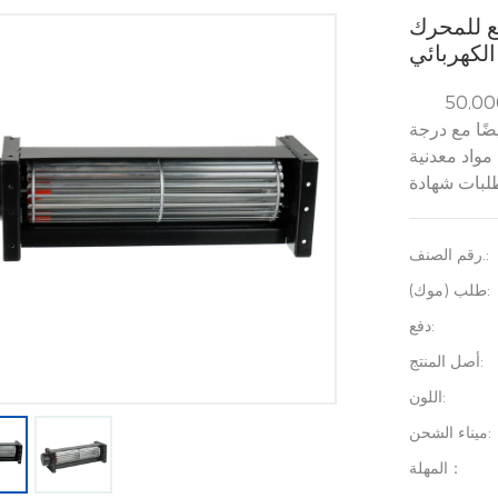
ع للمحرك
الكهربائي
فق المتقاطع ذات عمر افتراضي طويل يزيد عن 50,000
ضًا مع درجة
مواد معدنية
رقم الصنف.:
طلب (موك):
دفع:
أصل المنتج:
اللون:
ميناء الشحن:
المهلة：