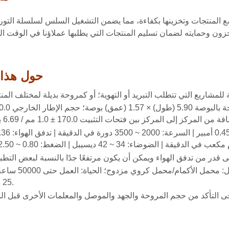
مع المنتجات وتخزينها بكفاءة، مما يضمن التشغيل السلس لسلسلة التوري
حول هذا ا
سلك الرصاص: (+): سلك أحمر؛ (-): السلك الأسود. نوع المحمل: محمل
25 درجة.