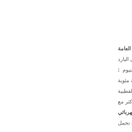
البارد
نيوم
:
لقطبية
 تحمل