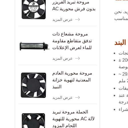
مروحة تبريد الفريزر
AC بدون فرش محورية
د. نحن
عرض المزيد
مروحة مشعاع ذات
تدفق متقاطع مقاومة
لبند
للماء لعرض الإعلانات
عرض المزيد
أبعاد المكره 150 مم (طول) × 40 مم (عمق) / حجم المروحة بالبوصة 5.90 (طول) × 1.57 (عمق) بوصة؛ حجم الإطار الخارجي 200.0 ±
مروحة محورية العادم
نطاق جهد التشغيل: تيار مستمر 12 فولت | التيار: 0.15 ~ 0.45 أمبير | السرعة: 2000 ~ 3500 دورة في الدقيقة | تدفق الهواء: 29.36 ~
المعدنية لتهوية خزانة
النبيذ
 الأكمام/محمل كروي مزدوج؛ الحياة: العمل حتى 50000 ساعة عند
عرض المزيد
الجملة مروحة تبريد
محورية للتهوية AC لآلة
اللحام المزود