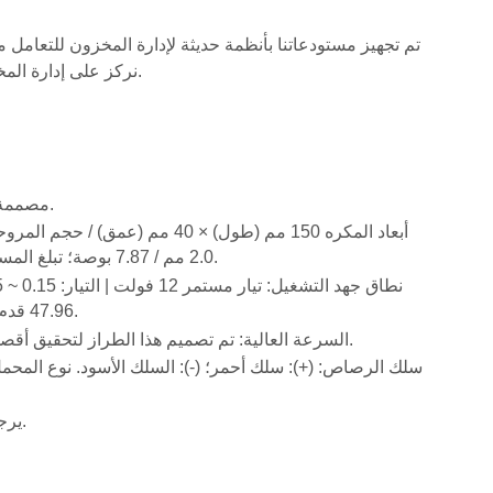
تم تجهيز مستودعاتنا بأنظمة حديثة لإدارة المخزون للتعامل 
نركز على إدارة المخزون وحمايته لضمان تسليم المنتجات التي يطلبها عملاؤنا في الوقت المناسب.
مصممة للمشاريع التي تتطلب التبريد أو التهوية؛ أو كمروحة بديلة لمختلف المنتجات.
2.0 مم / 7.87 بوصة؛ تبلغ المسافة من المركز إلى المركز بين فتحات التثبيت 170.0 ± 1.0 مم / 6.69 بوصة.
47.96 قدم مكعب في الدقيقة | الضوضاء: 34 ~ 42 ديسيبل | الضغط: 0.80 ~ 2.50 ملم.
السرعة العالية: تم تصميم هذا الطراز لتحقيق أقصى قدر من تدفق الهواء ويمكن أن يكون مرتفعًا جدًا بالنسبة لبعض التطبيقات.
يرجى التأكد من حجم المروحة والجهد والموصل والمعلمات الأخرى قبل الشراء.