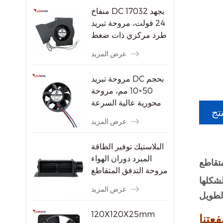
منفاخ DC 17032 بجهد
24 فولت، مروحة تبريد
طرد مركزي ذات ضغط
ثابت مرتفع
عرض المزيد
مروحة تبريد DC بحجم
50×10 مم، مروحة
محورية عالية السرعة
تج
بدون فرشاة بسرعة
عرض المزيد
8000 دورة في الدقيقة
للأجهزة الإلكترونية
البلاستيك توفير الطاقة
الصغيرة
المبرد دوران الهواء
بتدفق متقاطع
مروحة التدفق المتقاطع
لشكلها
عرض المزيد
120X120X25mm
فعتنا