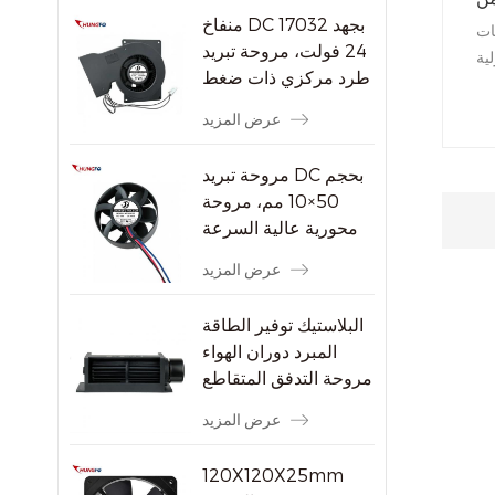
منفاخ DC 17032 بجهد
ات
24 فولت، مروحة تبريد
ية
طرد مركزي ذات ضغط
ية
ثابت مرتفع
اغ
عرض المزيد
فة
فض
مروحة تبريد DC بحجم
50×10 مم، مروحة
محورية عالية السرعة
بدون فرشاة بسرعة
عرض المزيد
8000 دورة في الدقيقة
للأجهزة الإلكترونية
البلاستيك توفير الطاقة
الصغيرة
المبرد دوران الهواء
مروحة التدفق المتقاطع
عرض المزيد
120X120X25mm