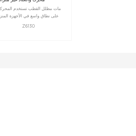
مات مظلل القطب تستخدم المحرك
على نطاق واسع في الأجهزة المنزل
الصغيرة مثل المشجعين الكهربائ
Z6130
ومجففات الشعر والمنظفات الفر
بسبب من بهم هيكل بسيط، تكل
التصنيع المنخفضة والجري المنخ
الضوضاء.