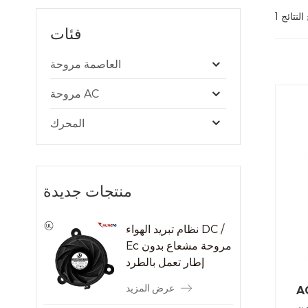
فئات
العاصمة مروحة
مروحة AC
المحرك
منتجات جديدة
نظام تبريد الهواء DC /
Ec مروحة مشعاع بدون
إطار تعمل بالطرد
المركزي
عرض المزيد
لقطب مروحة محرك
من