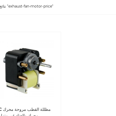
1 نتائج النتائج "exhaust-fan-motor-price"
AC مظللة ا
محرك والعتاد غير متزا