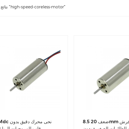
2 نتائج النتائج "high-speed-coreless-motor"
8.5 ضعف 20mm محرك فرش
PMdc نحى محرك دق
للطائرات الصغيرة بدون
قلب للمروحيات الرباع