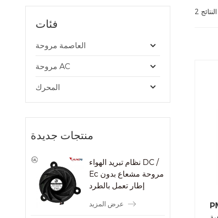
فئات
العاصمة مروحة
مروحة AC
المحرك
منتجات جديدة
نظام تبريد الهواء DC /
Ec مروحة مشعاع بدون
إطار تعمل بالطرد
المركزي
عرض المزيد
يق بدون
ية