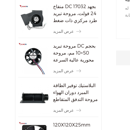
منفاخ DC 17032 بجهد
له
24 فولت، مروحة تبريد
بة
طرد مركزي ذات ضغط
هد
ثابت مرتفع
عرض المزيد
مروحة تبريد DC بحجم
50×10 مم، مروحة
محورية عالية السرعة
بدون فرشاة بسرعة
عرض المزيد
8000 دورة في الدقيقة
للأجهزة الإلكترونية
البلاستيك توفير الطاقة
الصغيرة
المبرد دوران الهواء
مروحة التدفق المتقاطع
عرض المزيد
120X120X25mm