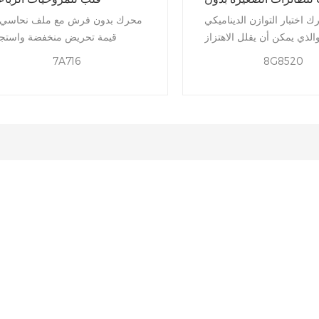
طيار
ك اختبار التوازن الديناميكي
محرك بدون فرش مع ملف نحاسي 
والذي يمكن أن يقلل الاهتزاز
قيمة تحريض منخفضة واستجا
ضوضاء بشكل فعال ، ويعمل
سريعة للتيار لتقلب الج
7A716
8G8520
بسلاسة أكبر.