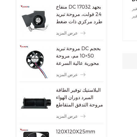
منفاخ DC 17032 بجهد
ير
24 فولت، مروحة تبريد
ير
طرد مركزي ذات ضغط
دء
ثابت مرتفع
ية
عرض المزيد
قيق
ها
مروحة تبريد DC بحجم
50×10 مم، مروحة
محورية عالية السرعة
بدون فرشاة بسرعة
عرض المزيد
8000 دورة في الدقيقة
للأجهزة الإلكترونية
البلاستيك توفير الطاقة
الصغيرة
المبرد دوران الهواء
مروحة التدفق المتقاطع
عرض المزيد
120X120X25mm