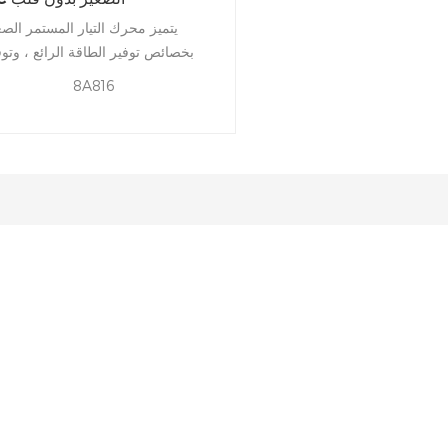
يتميز محرك التيار المستمر الصغ
بخصائص توفير الطاقة الرائع ، وتوف
الكهرباء ، والضوضاء المنخفضة ، وب
8A816
الجهد المنخفض ، وقوة الاهتزاز القو
والكفاءة العالية ، والمظهر الد
والوزن الخفيف ، والتي يمكن تثبيت
بسهولة.