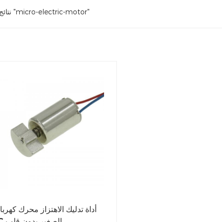
1 نتائج النتائج "micro-electric-motor"
أداة تدليك الاهتزاز محرك كهربا
DC الصغير بدون قلب