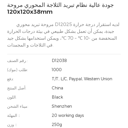
جودة عالية نظام تبريد الثلاجة المحوري مروحة
120x120x38mm
مروحة تبريد محوري D12025 لديه استقرار درجة حرارة
جيدة، يمكن أن تعمل بشكل طبيعي في بيئة درجات الحرارة
المنخفضة من -10 ℃ ~ 70 ℃، ويمكن استخدامها بشكل جيد
في الثلاجات و المجمدات.
D12038
رقم الصنف.:
1000
طلب (موك):
T/T, L/C, Paypal, Western Union
دفع:
China
أصل المنتج:
Black
اللون:
Shenzhen
ميناء الشحن:
20 working days
المهلة：
250g
وزن：