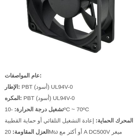
عام المواصفات:
PBT (أسود) UL94V-0
الإطار:
PBT (أسود) UL94V-0
المكره:
-10ºC ~ 70ºC
تشغيل درجة الحرارة:
المحرك الحماية:
إعادة التشغيل التلقائي أو حماية القطبية
20Mω أو أكثر مع A DC500V ميغر
العزل المقاومة: