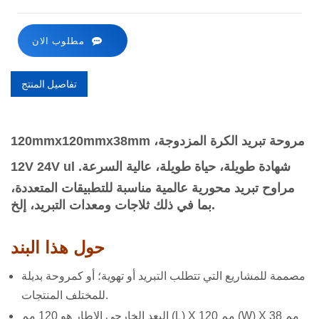
مطلوب الان
تفاصيل المنتج
120mmx120mmx38mm مروحة تبريد الكرة المزدوجة،
12V 24V ul شهادة طويلة، حياة طويلة، عالية السرعة.
مراوح تبريد محورية عالمية مناسبة للتطبيقات المتعددة،
بما في ذلك ثلاجات ومعدات التبريد، إلخ.
حول هذا البند
مصممة للمشاريع التي تتطلب التبريد أو تهوية؛ أو كمروحة بديلة
للمختلف المنتجات.
البعد الخارجي الإطار هو 120 مم (L) X 120 مم (W) X 38 مم