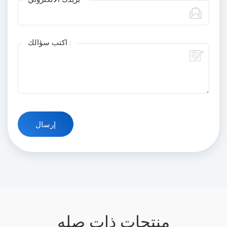
اكتب سؤالك :
منتجات ذات صله