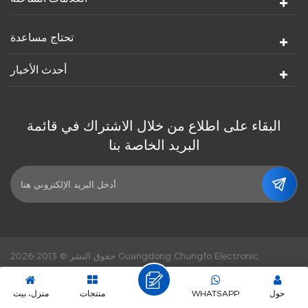
تحتاج مساعدة
أحدث الأخبار
البقاء على اطلاع من خلال الاشتراك في قائمة
البريد الخاصة بنا
حقوق النشر © 2013-2026 Guangdong Chungfo Electronic
dyyseo.com
طاقة من :
Technology Co., Ltd. كل الحقوق محفوظة.
دعم شبكة IPv6.
سياسة خاصة
|
|
XML
|
خريطة الموقع
|
حول
WHATSAPP
منتجات
منزل، بيت