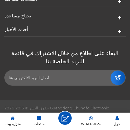
تحتاج مساعدة
أحدث الأخبار
البقاء على اطلاع من خلال الاشتراك في قائمة
البريد الخاصة بنا
حقوق النشر © 2013-2026 Guangdong Chungfo Electronic
dyyseo.com
طاقة من :
Technology Co., Ltd. كل الحقوق محفوظة.
دعم شبكة IPv6.
سياسة خاصة
|
|
XML
|
خريطة الموقع
|
حول
WHATSAPP
منتجات
منزل، بيت