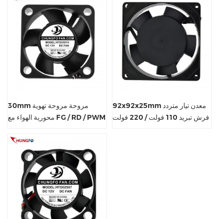
92x92x25mm معدن تيار متردد
30mm مروحة مروحة تهوية
فرش تبريد 110 فولت / 220 فولت
محورية الهواء مع FG / RD / PWM
مروحة محورية