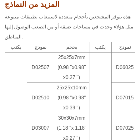
المزيد من النماذج
هذه تتوفر المشجعين بأحجام متعددة لاستيعاب تطبيقات متنوعة
مثل هؤلاء وجدت في مساحات ضيقة أو من الصعب الوصول إليها
المناطق.
نموذج
يكتب
بحجم
نموذج
يكتب
25x25x7mm
D02507
(0.98 "x0.98"
D06025
x0.27 ")
25x25x10mm
D02510
(0.98 "x0.98"
D07015
x0.39 ")
30x30x7mm
D03007
(1.18 "x 1.18"
D07025
x0.27 ")