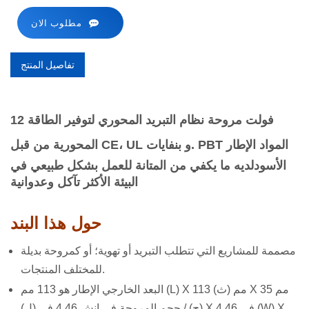
مطلوب الان
تفاصيل المنتج
12 فولت مروحة نظام التبريد المحوري لتوفير الطاقة
PBT المواد الإطار
المحورية من قبل CE، UL و بنفايات.
الأسود
لديه ما يكفي من المتانة للعمل بشكل طبيعي في
البيئة الأكثر تآكل وعدوانية
حول هذا البند
مصممة للمشاريع التي تتطلب التبريد أو تهوية؛ أو كمروحة بديلة
للمختلف المنتجات.
البعد الخارجي الإطار هو 113 مم (L) X 113 مم (ث) X 35 مم
(ح) / حجم المروحة في انش 4.46 في (ل) X 4.46 في (W) X