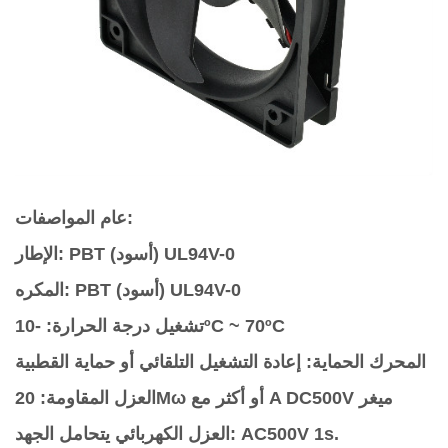
عام المواصفات:
PBT (أسود) UL94V-0
الإطار:
PBT (أسود) UL94V-0
المكره:
-10ºC ~ 70ºC
تشغيل درجة الحرارة:
المحرك الحماية:
إعادة التشغيل التلقائي أو حماية القطبية
20Mω أو أكثر مع A DC500V ميغر
العزل المقاومة:
AC500V 1s.
العزل الكهربائي يتحامل الجهد: