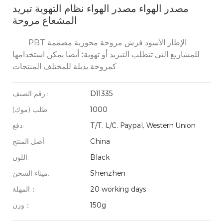
مصدر الهواء مصدر الهواء نظام التهوية تبريد
المشعاع مروحة
PBT الإطار الأسود فرش مروحة محورية مصممة
للمشاريع التي تتطلب التبريد أو تهوية؛ أيضا يمكن استخدامها
كمروحة بديلة للمختلف المنتجات.
D11335
رقم الصنف.:
1000
طلب (موك):
T/T, L/C, Paypal, Western Union
دفع:
China
أصل المنتج:
Black
اللون:
Shenzhen
ميناء الشحن:
20 working days
المهلة：
150g
وزن：