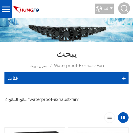
لغة
يبحث
Waterproof-Exhaust-Fan
منزل، بيت
/
فئات
2 نتائج النتائج "waterproof-exhaust-fan"