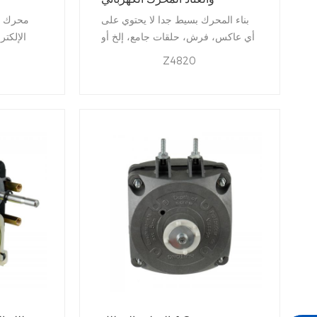
بناء المحرك بسيط جدا لا يحتوي على
محرك م
أي عاكس، فرش، حلقات جامع، إلخ أو
الإلكتر
أي جزء آخر لا يحتوي محرك التعريفي
باسم ا
Z4820
القطب المظلل على أي طرد مركزي
العاكس
التبديل. وبالتالي، فإن فرص فشل
المحركات، 
المحرك هي أقل.
بعملية فع
استه