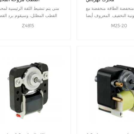
نخفضة الطاقة منخفضة مع
متى يتم تنشيط اللفة الرئيسية لمح
ونية التخفيف. المعروف أيضا
القطب المظلل، وسيقوم برد الق
لمحرك، محرك العاصمة دون
المظلل أيضا بتوليد التيار الناجم، 
Z4815
M25-20
. مقارنة مع أنواع أخرى من
سيجعل التدفق المغناطيسي للج
بدون فرش تتمتع المحركات
المغطى من قطب الجزء الثابت والج
الة للغاية، مما يعني انخفاض
الذي تم الكشف عنه تدوير في اتج
لاك الطاقة في نفس إخراج
الجزء المغ
الطاقة مقارنة مع DC المصقول
المحركات.