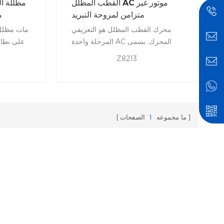
القطب المظلل AC موتور غير
متزامن لمروحة التبريد
م
محرك القطب المظلل هو التعريفي
مات مظلل
المرحلة واحدة AC المحرك. يسمى
على نطاق
المتعرجة المساعدة، التي تتكون من
الصغير
Z8213
حلقة النحاس، تظليل لفائف. التيار في
ومجففا
هذا الملف تأخير مرحلة التدفق
بسبب 
المغناطيسي في هذا الجزء من القطب
التصنيع
من أجل توفير حقل مغناطيسي دوار
اتجاه التناوب من الجانب غير المحظورة
ما مجموعه
1
الصفحات
إلى حلقة مظللة