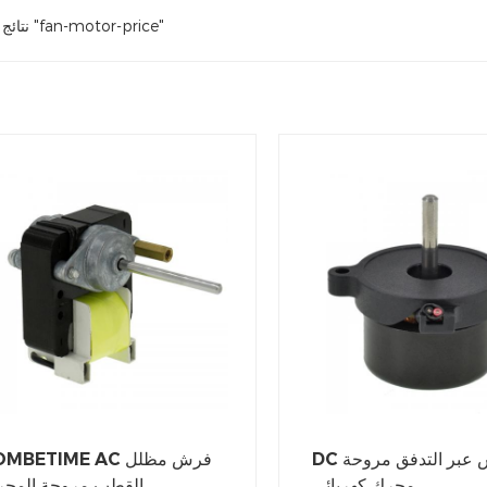
6 نتائج النتائج "fan-motor-price"
DC فرش عبر التدفق مروحة
LOMBETIME AC فرش مظ
محرك كهربائي
القطب مروحة المح