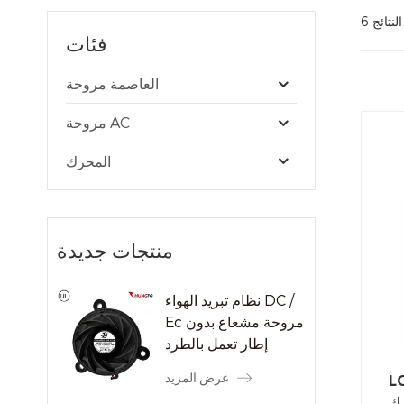
فئات
العاصمة مروحة
مروحة AC
المحرك
منتجات جديدة
نظام تبريد الهواء DC /
Ec مروحة مشعاع بدون
إطار تعمل بالطرد
المركزي
عرض المزيد
لل
رك