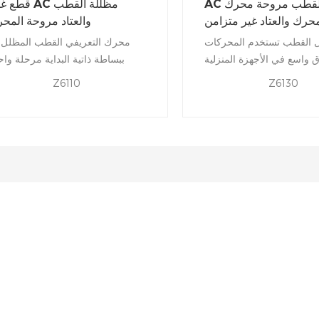
AC مظللة القطب مروحة محرك
قطع غيار AC مظللة
حرك والعتاد غير متزامن
والعتاد مروحة المح
 القطب تستخدم المحركات
محرك التعريفي القطب المظلل 
 واسع في الأجهزة المنزلية
ببساطة ذاتية البداية مرحلة واح
ة مثل المشجعين الكهربائية
محرك التعريفي لمنواحد من الق
Z6110
Z6130
ت الشعر والمنظفات الفراغ
مظلل من قبل النحاس حلقة. يس
من بهم هيكل بسيط، تكلفة
حلقة النحاس أيضا الحلقة المظللة ه
 المنخفضة والجري المنخفض
تعمل حلقة النحاس كهدية ثانو
الضوضاء.
للمحرك. يتدور المحرك القطب المظ
فقط في اتجاه معين، والحر
العكسية للمحرك ليست ممكن.