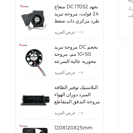
منفاخ DC 17032 بجهد
رك
24 فولت، مروحة تبريد
طب
طرد مركزي ذات ضغط
مما
ثابت مرتفع
زء
عرض المزيد
زء
اه
مروحة تبريد DC بحجم
طى
50×10 مم، مروحة
محورية عالية السرعة
بدون فرشاة بسرعة
عرض المزيد
8000 دورة في الدقيقة
للأجهزة الإلكترونية
البلاستيك توفير الطاقة
الصغيرة
المبرد دوران الهواء
مروحة التدفق المتقاطع
عرض المزيد
120X120X25mm