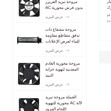
مروحة تبريد الفريزر
 القطب
AC بدون فرش محورية
رك
هو
عرض المزيد
دة
طب
مروحة مشعاع ذات
مى
تدفق متقاطع مقاومة
ذا
للماء لعرض الإعلانات
ية
لل
عرض المزيد
كة
مروحة محورية العادم
المعدنية لتهوية خزانة
النبيذ
عرض المزيد
الجملة مروحة تبريد
محورية للتهوية AC لآلة
اللحام المزود