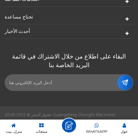
تحتاج مساعدة
أحدث الأخبار
البقاء على اطلاع من خلال الاشتراك في قائمة
البريد الخاصة بنا
حقوق النشر © 2013-2026 Guangdong Chungfo Electronic
dyyseo.com
طاقة من :
Technology Co., Ltd. كل الحقوق محفوظة.
دعم شبكة IPv6.
سياسة خاصة
|
|
XML
|
خريطة الموقع
|
حول
WHATSAPP
منتجات
منزل، بيت